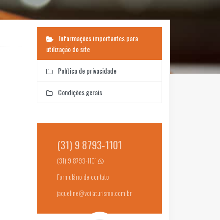
Informações importantes para
utilização do site
Política de privacidade
Condições gerais
(31) 9 8793-1101
(31) 9 8793-1101
Formulário de contato
jaqueline@voilaturismo.com.br