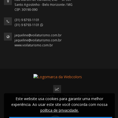
Santo Agostinho - Belo Horizonte / MG
CEP: 30190-090
(31) 9 8793-1101
(31) 9 8793-1101
jaqueline@voilaturismo.com.br
jaqueline@voilaturismo.com.br
www.voilaturismo.com.br
Política de privacidade
|
Termos e Condições
Este website usa cookies para garantir uma melhor
2024 © Todos os direitos reservados.
experiência. Ao usar este site você concorda com nossa
política de privacidade.