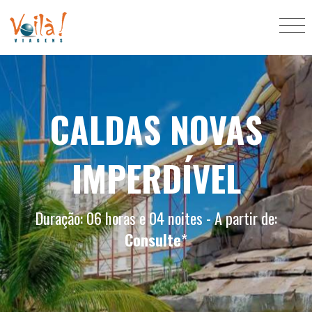
CALDAS NOVAS
IMPERDÍVEL
Duração: 06 horas e 04 noites - A partir de:
Consulte
*