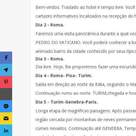
Bem-vindos.
Traslado ao hotel
e tempo livre. Você
cartazes informativos localizados na recepção do h
Dia 2 - Roma.
Faremos uma
visita panorâmica
durante a qual vo
PEDRO DO VATICANO
. Você poderá conhecer a b
animado bairro da cidade conhecido por seus típic
Dia 3 - Roma.
Dia livre. Hoje, lhe proporemos fazer uma excursã
Dia 4 - Roma- Pisa- Turim.
Saída em direção ao norte da Itália, seguindo o 
Continuação rumo ao norte.
TURIM
,chegada e ho
Dia 5 - Turim-Genebra-Paris.
Longa etapa de magníficas paisagens. Após passar 
região cercada por montanhas de neves permanen
cumes nevados. Continuação até
GENEBRA
. Temp