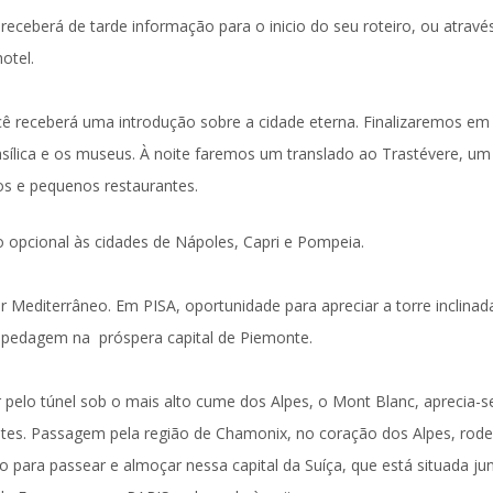
 receberá de tarde informação para o inicio do seu roteiro, ou atravé
otel.
cê receberá uma introdução sobre a cidade eterna. Finalizaremos e
asílica e os museus. À noite faremos um
translado ao Trastévere,
um
os e pequenos restaurantes.
o opcional às cidades de Nápoles, Capri e Pompeia.
Mar Mediterrâneo. Em
PISA
, oportunidade para apreciar a torre inclinad
spedagem na próspera capital de Piemonte.
pelo túnel sob o mais alto cume dos Alpes, o Mont Blanc, aprecia-s
tes. Passagem pela região de Chamonix, no coração dos Alpes, rod
o para passear e almoçar nessa capital da Suíça, que está situada ju