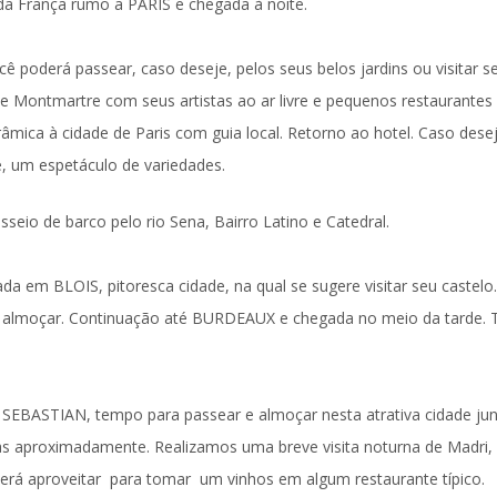
 da França rumo a
PARIS
e chegada à noite.
ocê poderá passear, caso deseje, pelos seus belos jardins ou visitar s
de Montmartre
com seus artistas ao ar livre e pequenos restaurantes
râmica
à cidade de Paris com guia local. Retorno ao hotel. Caso desej
e, um espetáculo de variedades.
sseio de barco pelo rio Sena, Bairro Latino e Catedral.
rada em
BLOIS
, pitoresca cidade, na qual se sugere visitar seu castelo.
a almoçar. Continuação até
BURDEAUX
e chegada no meio da tarde.
 SEBASTIAN
, tempo para passear e almoçar nesta atrativa cidade ju
ras aproximadamente. Realizamos uma breve
visita noturna
de Madri,
derá aproveitar para tomar um vinhos em algum restaurante típico.