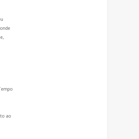
eu
 onde
e,
 Tempo
nto ao