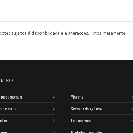
acotes sujeitos á disponibilidade e a alterações. Fotos meramente
INCIPAIS
nossa agência
Viagens
ção e mapa
Serviços da agência
ntos
Fale conosco
uipe
Unidades e contatos