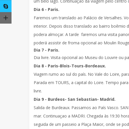
um belo lago. Continuação da viagem pelo centro
Dia 6 - Paris.
Faremos um
translado ao Palácio de Versalhes
. V
interior. Depois disso translado ao
bairro boêmio 
podera almoçar. A tarde faremos uma
visita pano
poderá assistir de froma opcional ao Moulin Roug
Dia 7 - Paris.
Dia livre. Visita opcional ao Museu do Louvre ou pa
Dia 8 - Paris-Blois-Tours-Bordeaux.
Viagem rumo ao sul do país. No Vale do Loire, pa
Parada em
TOURS
, a capital do Loire. Tempo par
livre.
Dia 9 - Burdeos- San Sebastian- Madrid.
Salida de Burdeaux. Passamos ao País Vasco.
SAN
mar. Continuaçao a
MADRI
. Chegada às 19:30 ho
seguida de um
passeio a Plaça Maior
, onde se po