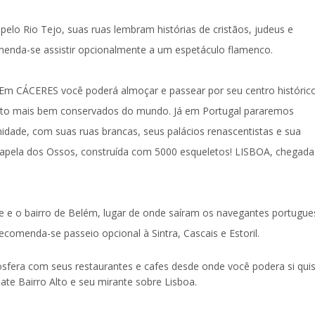
 pelo Rio Tejo, suas ruas lembram histórias de cristãos, judeus e
omenda-se assistir opcionalmente a um espetáculo flamenco.
. Em
CÁCERES
você poderá almoçar e passear por seu centro históric
ento mais bem conservados do mundo. Já em
Portuga
l pararemos
idade, com suas ruas brancas, seus palácios renascentistas e sua
apela dos Ossos
, construída com 5000 esqueletos!
LISBOA
, chegada
 e o bairro de Belém, lugar de onde saíram os navegantes portugue
ecomenda-se passeio opcional à Sintra, Cascais e Estoril.
osfera com seus restaurantes e cafes desde onde você podera si qui
 ate Bairro Alto e seu mirante sobre Lisboa.