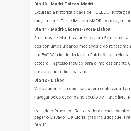
Dia 10 - Madri-Toledo-Madri.
Excursão à histórica cidade de
TOLEDO
. Protegida
muçulmanos. Tarde livre em
MADRI
. À noite, rec
Dia 11 - Madri-Cáceres-Évora-Lisboa
Sairemos de Madri, viajaremos para Extremadura
dos conjuntos urbanos medievais e do renascim
em
ÉVORA
, cidade declarada Patrimônio da Human
catedral,
ingresso incluído
para a impressionante
C
prevista para o final da tarde.
Dia 12 - Lisboa.
Visita panorâmica
onde se poderá conhecer a Torre
navegar pelos oceanos no século XV. Tarde livre. R
traslado a Praça dos Restauradores, cheia de atm
pegar o Elevador Da Gloria (nao incluido) que leva
Dia 13