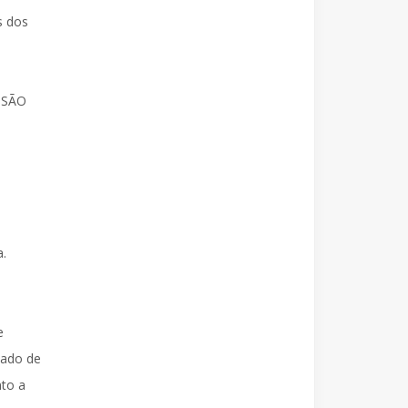
s dos
m
SÃO
a.
e
eado de
nto a