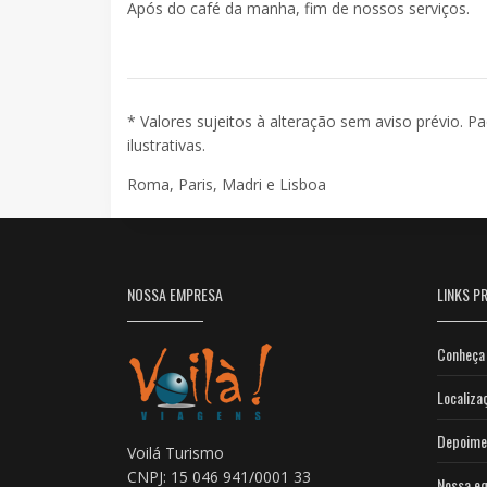
Após do café da manha, fim de nossos serviços.
* Valores sujeitos à alteração sem aviso prévio. P
ilustrativas.
Roma, Paris, Madri e Lisboa
NOSSA EMPRESA
LINKS PR
Conheça 
Localiza
Depoime
Voilá Turismo
CNPJ: 15 046 941/0001 33
Nossa eq