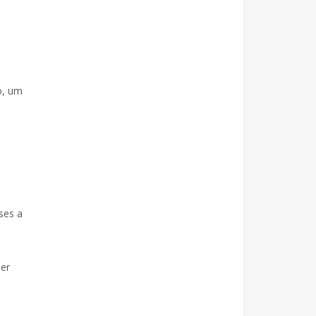
o, um
ses a
ser