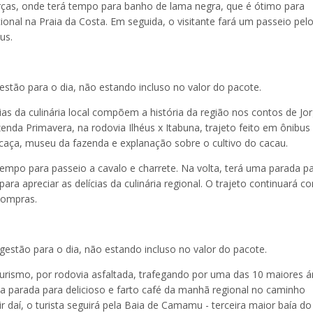
arças, onde terá tempo para banho de lama negra, que é ótimo para
nal na Praia da Costa. Em seguida, o visitante fará um passeio pel
us.
stão para o dia, não estando incluso no valor do pacote.
cias da culinária local compõem a história da região nos contos de Jo
enda Primavera, na rodovia Ilhéus x Itabuna, trajeto feito em ônibus
arcaça, museu da fazenda e explanação sobre o cultivo do cacau.
empo para passeio a cavalo e charrete. Na volta, terá uma parada p
ra apreciar as delícias da culinária regional. O trajeto continuará c
 compras.
estão para o dia, não estando incluso no valor do pacote.
 turismo, por rodovia asfaltada, trafegando por uma das 10 maiores á
 parada para delicioso e farto café da manhã regional no caminho
 daí, o turista seguirá pela Baia de Camamu - terceira maior baía do 