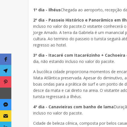
1º dia - Ilhéus
Chegada ao aeroporto, recepção da 
2º dia - Passeio Histórico e Panorâmico em Il
incluso no valor do pacote.O visitante conhecerá o
Jorge Amado. A terra da Gabriela é um manancial 
cultura. Ao termino do passeio o turista seguirá a
regresso ao hotel.
3º dia - Itacaré com Itacarézinho + Cachoeira 
dia, não estando incluso no valor do pacote.
A bucólica cidade proporciona momentos de encant
Mata Atlântica preservada. Apesar do diminutivo, 
boas ondas para a prática de surf e um ponto de 
desce da mata e cai direto na areia. O visitante ad
turista regressará a Ilhéus.
4º dia - Canavieiras com banho de lama
Duraçã
incluso no valor do pacote.
Cidade de beleza cênica, composta por belos casar