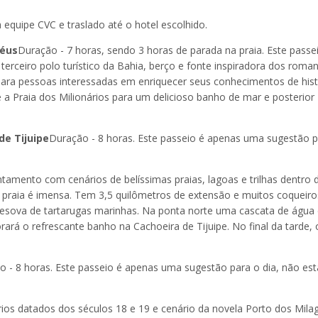
equipe CVC e traslado até o hotel escolhido.
héus
Duração - 7 horas, sendo 3 horas de parada na praia. Este passe
 terceiro polo turístico da Bahia, berço e fonte inspiradora dos roma
para pessoas interessadas em enriquecer seus conhecimentos de hist
té a Praia dos Milionários para um delicioso banho de mar e posterior
de Tijuipe
Duração - 8 horas. Este passeio é apenas uma sugestão p
amento com cenários de belíssimas praias, lagoas e trilhas dentro 
a praia é imensa. Tem 3,5 quilômetros de extensão e muitos coqueiro
desova de tartarugas marinhas. Na ponta norte uma cascata de água
orará o refrescante banho na Cachoeira de Tijuipe. No final da tarde, 
o - 8 horas. Este passeio é apenas uma sugestão para o dia, não es
ios datados dos séculos 18 e 19 e cenário da novela Porto dos Milag