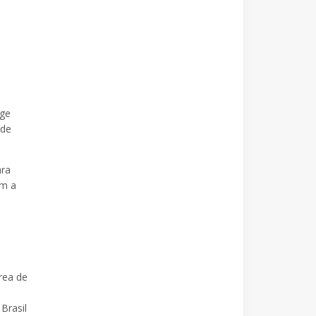
o
rge
 de
ara
om a
rea de
Brasil