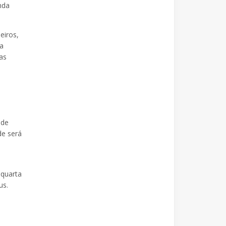
nda
eiros,
na
as
 de
de será
 quarta
us.