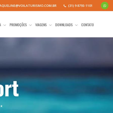
JAQUELINE@VOILATURISMO.COM.BR
(31) 9 8793-1101
IA
PROMOÇÕES
VIAGENS
DOWNLOADS
CONTATO
ort
a
*