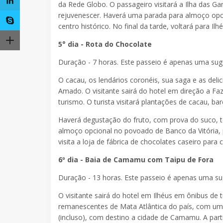
da Rede Globo. O passageiro visitará a Ilha das G
rejuvenescer. Haverá uma parada para almoço opcio
centro histórico. No final da tarde, voltará para Ilhé
5° dia - Rota do Chocolate
Duração - 7 horas. Este passeio é apenas uma suge
O cacau, os lendários coronéis, sua saga e as deli
Amado. O visitante sairá do hotel em direção a Faz
turismo. O turista visitará plantações de cacau, b
Haverá degustação do fruto, com prova do suco, t
almoço opcional no povoado de Banco da Vitória, pa
visita a loja de fábrica de chocolates caseiro para
6º dia - Baia de Camamu com Taipu de Fora
Duração - 13 horas. Este passeio é apenas uma sug
O visitante sairá do hotel em Ilhéus em ônibus de
remanescentes de Mata Atlântica do país, com uma
(incluso), com destino a cidade de Camamu. A partir