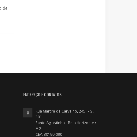
o de
ENDEREÇO E CONTATOS
Rua Martim de Carvalho, 245 - Sl.
301
Santo Agostinho - Belo Horizonte /
MG
CEP: 30190-090