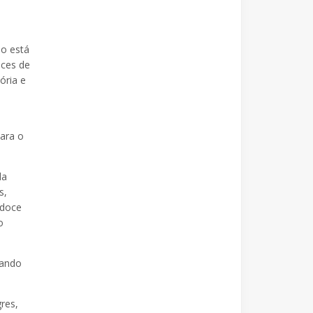
io está
nces de
ória e
ara o
da
s,
 doce
o
tando
res,