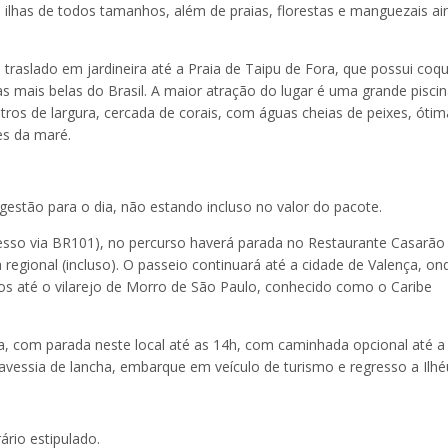
ilhas de todos tamanhos, além de praias, florestas e manguezais ai
traslado em jardineira até a Praia de Taipu de Fora, que possui coqu
as mais belas do Brasil. A maior atração do lugar é uma grande pisci
ros de largura, cercada de corais, com águas cheias de peixes, ótim
es da maré.
estão para o dia, não estando incluso no valor do pacote.
acesso via BR101), no percurso haverá parada no Restaurante Casarão
egional (incluso). O passeio continuará até a cidade de Valença, on
os até o vilarejo de Morro de São Paulo, conhecido como o Caribe
a, com parada neste local até as 14h, com caminhada opcional até a
ravessia de lancha, embarque em veículo de turismo e regresso a Ilhé
ário estipulado.